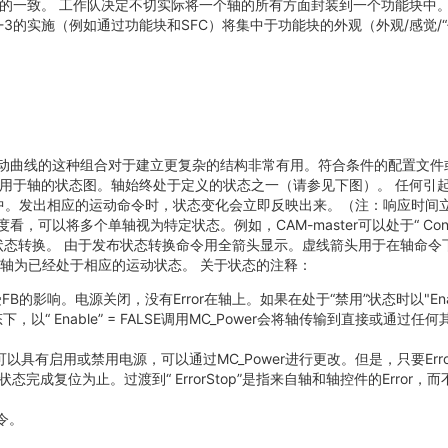
准中定义的一致。 工作队决定不切实际将一个轴的所有方面封装到一个功能
61131-3的实施（例如通过功能块和SFC）将集中于功能块的外观（外观/
动曲线的这种组合对于建立更复杂的结构非常有用。符合条件的配置文件或
作用于轴的状态图。轴始终处于定义的状态之一（请参见下图）。 任何引
）程序中。发出相应的运动命令时，状态变化会立即反映出来。（注：响应时
度看，可以将多个单轴视为特定状态。例如，CAM-master可以处于“ Continuo
态转换。 由于发布状态转换命令用全箭头显示。虚线箭头用于在轴命令下发
轴为已经处于相应的运动状态。 关于状态的注释：
响。电源关闭，没有Error在轴上。如果在处于“禁用”状态时以"Enable"
态下，以“ Enable” = FALSE调用MC_Power会将轴传输到直接
可以具有启用或禁用电源，可以通过MC_Power进行更改。但是，只要Error得以
状态完成复位为止。过渡到“ ErrorStop”是指来自轴和轴控件的Error，
令。