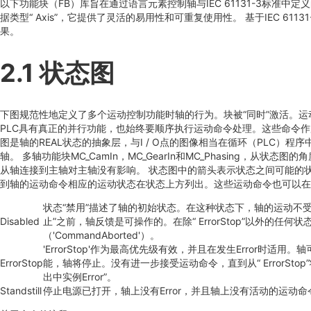
以下功能块（FB）库旨在通过语言元素控制轴与IEC 61131-3标
据类型“ Axis”，它提供了灵活的易用性和可重复使用性。 基于IEC 
果。
2.1 状态图
下图规范性地定义了多个运动控制功能时轴的行为。块被“同时”激活。运
PLC具有真正的并行功能，也始终要顺序执行运动命令处理。这些命令
图是轴的REAL状态的抽象层，与I / O点的图像相当在循环（PLC
轴。 多轴功能块MC_CamIn，MC_GearIn和MC_Phasing，从状态图的角
从轴连接到主轴对主轴没有影响。 状态图中的箭头表示状态之间可能的状
到轴的运动命令相应的运动状态在状态上方列出。这些运动命令也可以在
状态“禁用”描述了轴的初始状态。在这种状态下，轴的运动不受FB的影
Disabled
止”之前，轴反馈是可操作的。在除“ ErrorStop”以外的任何状
（'CommandAborted'）。
'ErrorStop'作为最高优先级有效，并且在发生Error时适用。轴
ErrorStop
能，轴将停止。没有进一步接受运动命令，直到从“ ErrorStop”
出中实例Error”。
Standstill
停止电源已打开，轴上没有Error，并且轴上没有活动的运动命