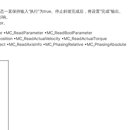
只要“停止”状态一直保持输入“执行”为true。停止斜坡完成后，将设置“完成”输出。
受影响。
or。
dParameter •MC_ReadBoolParameter
osition •MC_ReadActualVelocity •MC_ReadActualTorque
ct •MC_ReadAxisInfo •MC_PhasingRelative •MC_PhasingAbsolute