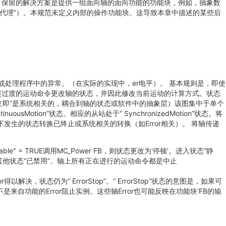
块中。保留的解决方案是提供一组面向轴的面向功能的功能块，例如，抽象数
感觉/“代理”）。本规范未定义内部的操作功能块。这导致本章中描述的某些后
处理程序中的异常。（在实际的实现中，er电平）。 基本规则是，即使
起过渡的运动命令更改轴的状态，并因此修改当前运动的计算方式。状态
间立即”是系统相关的，耦合到轴的状态或软件中的抽象层）该图集中于单个
usMotion”状态。相应的从站处于“ SynchronizedMotion”状态。将
生的状态转换已终止或系统相关的转换（如Error相关）。 将轴传递
 = TRUE调用MC_Power FB，则状态更改为'停顿'。进入状态“静
或通过任何其他状态“已禁用”。轴上所有正在进行的运动命令都是中止
解决，状态仍为“ ErrorStop”。“ ErrorStop”状态的意图是，如果可
而不是来自功能的Error阻止实例。这些轴Error也可能反映在功能块'FB的输