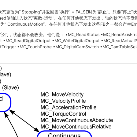
top会将状态更改为“ Stopping”并返回当“执行” = FALSE时为“静止”。
imposed使轴进入状态“离散-运动'。在任何其他状态下发出，轴的状态均不
更改为“ ContinuousMotion”。在任何其他状态下发出这些FB之一都会产生Err
们是： •MC_ReadStatus •MC_ReadAxisError •MC_Rea
t •MC_ReadDigitalOutput •MC_WriteDigitalOutput •MC_ReadActualP
tTrigger •MC_TouchProbe •MC_DigitalCamSwitch •MC_CamTableSele