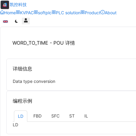
凯控科技
Home
KVPAC
softplc
PLC solution
Product
About
WORD_TO_TIME - POU 详情
详细信息
Data type conversion
编程示例
FBD
SFC
ST
IL
LD
LD