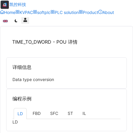
凯控科技
Home
KVPAC
softplc
PLC solution
Product
About
TIME_TO_DWORD - POU 详情
详细信息
Data type conversion
编程示例
FBD
SFC
ST
IL
LD
LD