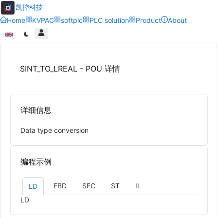
凯控科技
Home
KVPAC
softplc
PLC solution
Product
About
SINT_TO_LREAL - POU 详情
详细信息
Data type conversion
编程示例
FBD
SFC
ST
IL
LD
LD