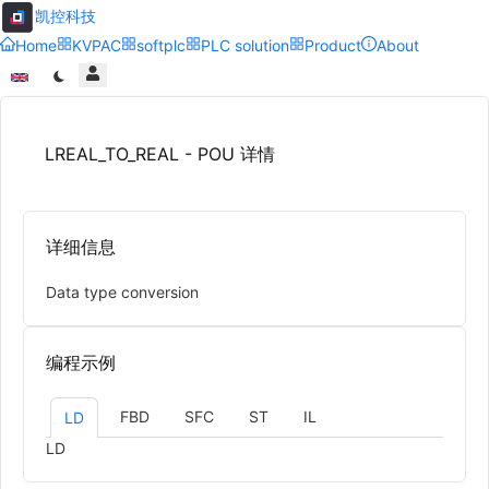
凯控科技
Home
KVPAC
softplc
PLC solution
Product
About
LREAL_TO_REAL - POU 详情
详细信息
Data type conversion
编程示例
FBD
SFC
ST
IL
LD
LD