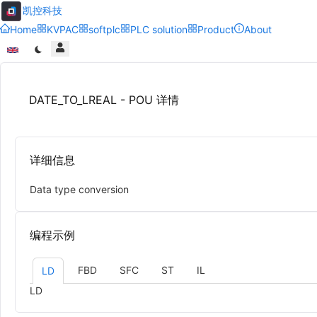
凯控科技
Home
KVPAC
softplc
PLC solution
Product
About
DATE_TO_LREAL - POU 详情
详细信息
Data type conversion
编程示例
FBD
SFC
ST
IL
LD
LD