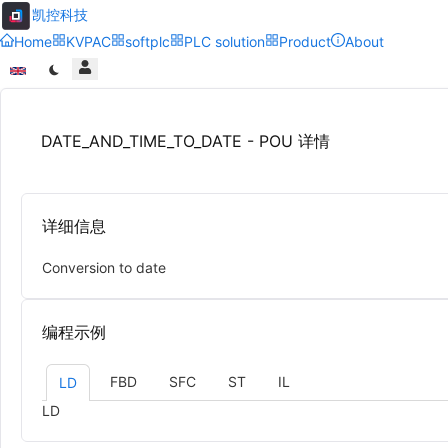
凯控科技
Home
KVPAC
softplc
PLC solution
Product
About
DATE_AND_TIME_TO_DATE - POU 详情
详细信息
Conversion to date
编程示例
FBD
SFC
ST
IL
LD
LD